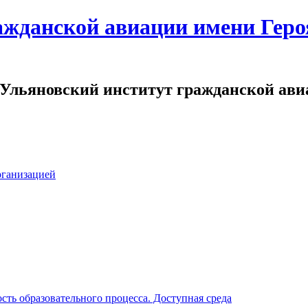
ажданской авиации имени Геро
льяновский институт гражданской ави
рганизацией
ть образовательного процесса. Доступная среда