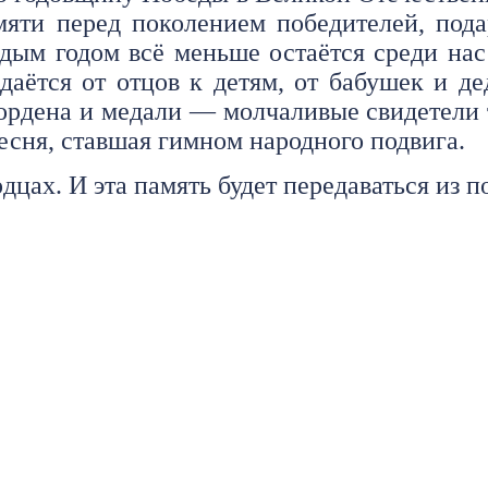
мяти перед поколением победителей, по
ым годом всё меньше остаётся среди нас 
едаётся от отцов к детям, от бабушек и 
ордена и медали — молчаливые свидетели 
сня, ставшая гимном народного подвига.
ах. И эта память будет передаваться из п