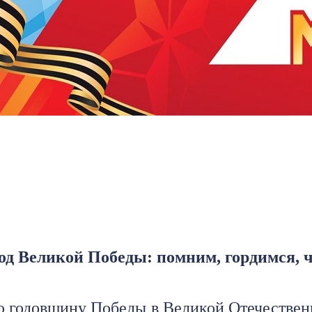
год Великой Победы: помним, гордимся, 
‑ю годовщину Победы в Великой Отечествен