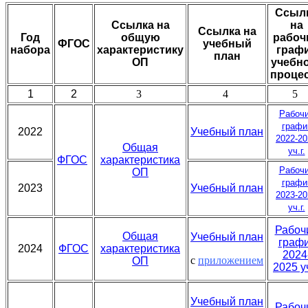
Ссыл
Ссылка на
на
Ссылка на
Год
общую
рабоч
ФГОС
учебный
набора
характеристику
граф
план
ОП
учебн
проце
1
2
3
4
5
Рабоч
графи
2022
Учебный план
2022-20
Общая
уч.г.
ФГОС
характеристика
Рабоч
ОП
графи
2023
Учебный план
2023-20
уч.г.
Рабоч
Общая
Учебный план
граф
2024
ФГОС
характеристика
2024
с
приложением
ОП
2025 уч
Учебный план
Рабоч