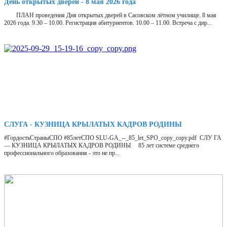
День открытых дверей - 8 мая 2026 года
ПЛАН проведения Дня открытых дверей в Сасовском лётном училище. 8 мая
2026 года. 9.30 – 10.00. Регистрация абитуриентов. 10.00 – 11.00. Встреча с дир...
СЛУГА - КУЗНИЦА КРЫЛАТЫХ КАДРОВ РОДИНЫ
#ГордостьСтраныСПО #85летСПО SLU-GA_--_85_let_SPO_copy_copy.pdf СЛУ ГА
— КУЗНИЦА КРЫЛАТЫХ КАДРОВ РОДИНЫ 85 лет системе среднего
профессионального образования - это не пр...